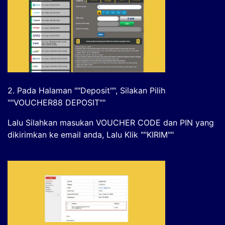
2. Pada Halaman ""Deposit"", Silakan Pilih
""VOUCHER88 DEPOSIT""
Lalu Silahkan masukan VOUCHER CODE dan PIN yang
dikirimkan ke email anda, Lalu Klik ""KIRIM""