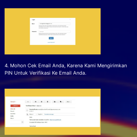
4. Mohon Cek Email Anda, Karena Kami Mengirimkan
PIN Untuk Verifikasi Ke Email Anda.