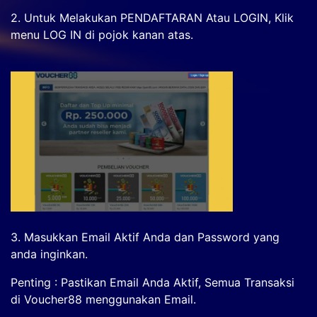
2. Untuk Melakukan PENDAFTARAN Atau LOGIN, Klik
menu LOG IN di pojok kanan atas.
3. Masukkan Email Aktif Anda dan Password yang
anda inginkan.
Penting : Pastikan Email Anda Aktif, Semua Transaksi
di Voucher88 menggunakan Email.