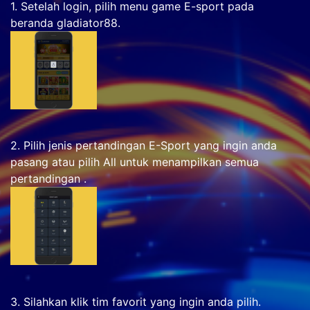
1. Setelah login, pilih menu game E-sport pada
beranda gladiator88.
2. Pilih jenis pertandingan E-Sport yang ingin anda
pasang atau pilih All untuk menampilkan semua
pertandingan .
3. Silahkan klik tim favorit yang ingin anda pilih.