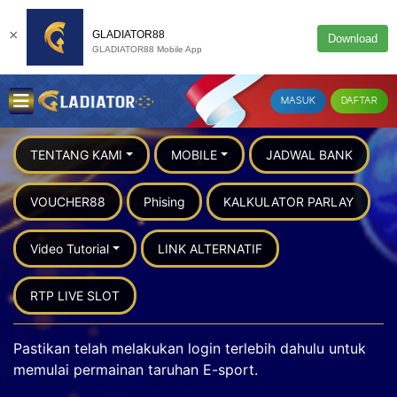
×
GLADIATOR88
Download
GLADIATOR88 Mobile App
MASUK
DAFTAR
TENTANG KAMI
MOBILE
JADWAL BANK
VOUCHER88
Phising
KALKULATOR PARLAY
Video Tutorial
LINK ALTERNATIF
RTP LIVE SLOT
Pastikan telah melakukan login terlebih dahulu untuk
memulai permainan taruhan E-sport.