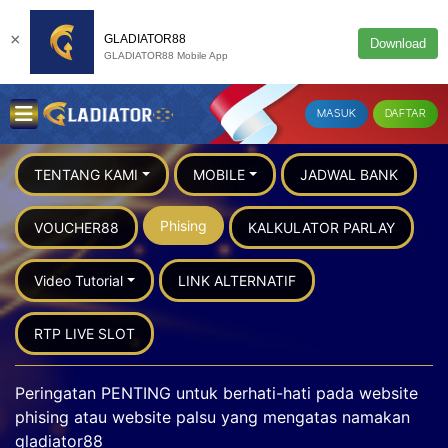
×
GLADIATOR88
Download
GLADIATOR88 Mobile App
MASUK
DAFTAR
TENTANG KAMI
MOBILE
JADWAL BANK
Phising
VOUCHER88
KALKULATOR PARLAY
Video Tutorial
LINK ALTERNATIF
RTP LIVE SLOT
Peringatan PENTING untuk berhati-hati pada website
phising atau website palsu yang mengatas namakan
gladiator88