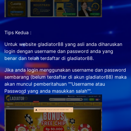
Tips Kedua :
Untuk website gladiator88 yang asli anda diharuskan
login dengan username dan password anda yang
benar dan telah terdaftar di gladiator88.
Jika anda login menggunakan username dan password
sembarang (belum terdaftar di akun gladiator88) maka
akan muncul pemberitahuan ""Username atau
Password yang anda masukkan salah"".